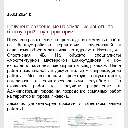
15.01.2024 г.
ТЭО, технико-экономическое
обоснование
Получено разрешение на земляные работы по
благоустройству территории!
Рекомендуем!!!
Получено разрешение на производство земляных работ
Открытие и расширение
на благоустройство территории, прилегающей к
бизнеса в регионе
основному объекту заказчика по адресу: г. Ижевск, ул.
Спортивная 4Б. На объекте специалисты
«Архитектурной мастерской Шайхутдинова и Ко»
Опрос жителей
выполнили комплекс мероприятий «под ключ». Наша
работа заключалась в документальном сопровождении
работы. Мы выполнили проектную документацию,
Лицензия на алкоголь
согласовав с заинтересованными службами. По
окончании работ мы получили разрешение от
Администрации города на проведение земляных работ
на территории города Ижевска.
Сбор документации для
Заказчик удовлетворен сроками и качеством нашей
регистрации самовольных
работы!
зданий и сооружений
Оформление земельного